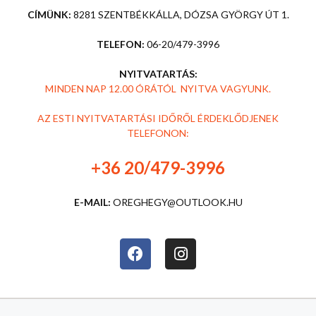
CÍMÜNK:
8281 SZENTBÉKKÁLLA, DÓZSA GYÖRGY ÚT 1.
TELEFON:
06-20/479-3996
NYITVATARTÁS:
MINDEN NAP 12.00 ÓRÁTÓL NYITVA VAGYUNK.
AZ ESTI NYITVATARTÁSI IDŐRŐL ÉRDEKLŐDJENEK
TELEFONON:
+36 20/479-3996
E-MAIL:
OREGHEGY@OUTLOOK.HU