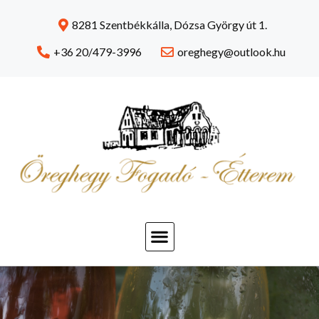
8281 Szentbékkálla, Dózsa György út 1.
+36 20/479-3996
oreghegy@outlook.hu