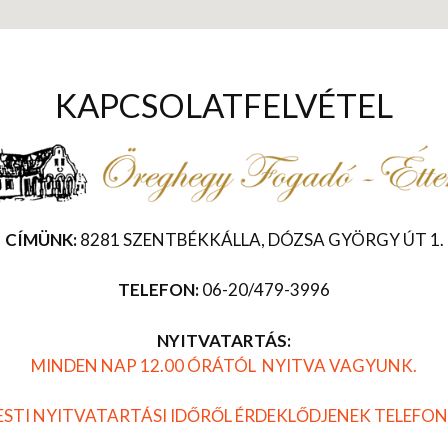
KAPCSOLATFELVÉTEL
CÍMÜNK:
8281 SZENTBÉKKÁLLA, DÓZSA GYÖRGY ÚT 1.
TELEFON:
06-20/479-3996
NYITVATARTÁS:
MINDEN NAP 12.00 ÓRÁTÓL NYITVA VAGYUNK.
ESTI NYITVATARTÁSI IDŐRŐL ÉRDEKLŐDJENEK TELEFO