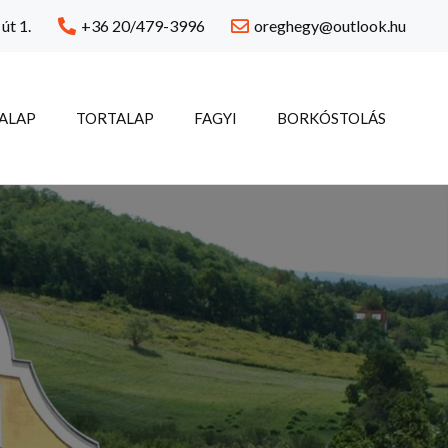
út 1.
+36 20/479-3996
oreghegy@outlook.hu
ALAP
TORTALAP
FAGYI
BORKÓSTOLÁS